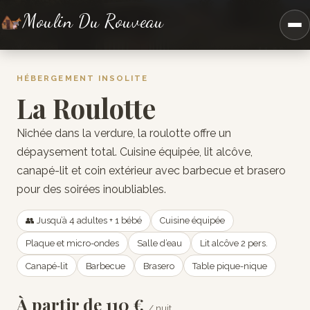
Moulin Du Rouveau
HÉBERGEMENT INSOLITE
La Roulotte
Nichée dans la verdure, la roulotte offre un
dépaysement total. Cuisine équipée, lit alcôve,
canapé-lit et coin extérieur avec barbecue et brasero
pour des soirées inoubliables.
👥 Jusqu’à 4 adultes + 1 bébé
Cuisine équipée
Plaque et micro-ondes
Salle d’eau
Lit alcôve 2 pers.
Canapé-lit
Barbecue
Brasero
Table pique-nique
À partir de 110 €
/ nuit